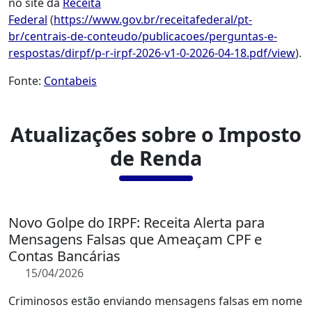
no site da
Receita
Federal
(
https://www.gov.br/receitafederal/pt-
br/centrais-de-conteudo/publicacoes/perguntas-e-
respostas/dirpf/p-r-irpf-2026-v1-0-2026-04-18.pdf/view
)
.
Fonte:
Contabeis
Atualizações sobre o Imposto
de Renda
Novo Golpe do IRPF: Receita Alerta para
Mensagens Falsas que Ameaçam CPF e
Contas Bancárias
15/04/2026
Criminosos estão enviando mensagens falsas em nome